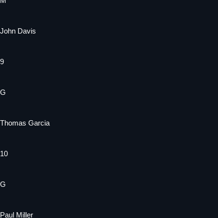
M
John Davis
9
G
Thomas Garcia
10
G
Paul Miller