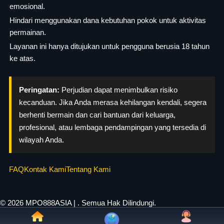
emosional.
Hindari menggunakan dana kebutuhan pokok untuk aktivitas
permainan.
Layanan ini hanya ditujukan untuk pengguna berusia 18 tahun
ke atas.
Peringatan:
Perjudian dapat menimbulkan risiko
kecanduan. Jika Anda merasa kehilangan kendali, segera
berhenti bermain dan cari bantuan dari keluarga,
profesional, atau lembaga pendampingan yang tersedia di
wilayah Anda.
FAQ
Kontak Kami
Tentang Kami
© 2026
MPO888ASIA
| . Semua Hak Dilindungi.