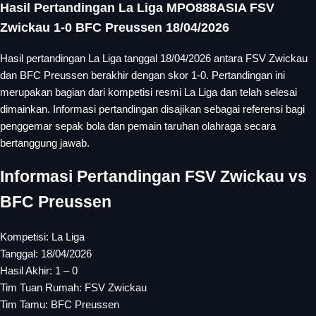
Hasil Pertandingan La Liga MPO888ASIA FSV
Zwickau 1-0 BFC Preussen 18/04/2026
Hasil pertandingan La Liga tanggal 18/04/2026 antara FSV Zwickau
dan BFC Preussen berakhir dengan skor 1-0. Pertandingan ini
merupakan bagian dari kompetisi resmi La Liga dan telah selesai
dimainkan. Informasi pertandingan disajikan sebagai referensi bagi
penggemar sepak bola dan pemain taruhan olahraga secara
bertanggung jawab.
Informasi Pertandingan FSV Zwickau vs
BFC Preussen
Kompetisi: La Liga
Tanggal: 18/04/2026
Hasil Akhir: 1 – 0
Tim Tuan Rumah: FSV Zwickau
Tim Tamu: BFC Preussen