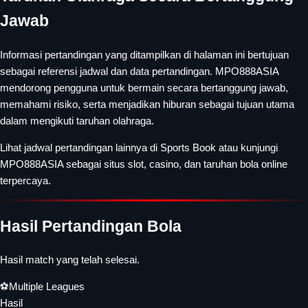
Jawab
Informasi pertandingan yang ditampilkan di halaman ini bertujuan
sebagai referensi jadwal dan data pertandingan. MPO888ASIA
mendorong pengguna untuk bermain secara bertanggung jawab,
memahami risiko, serta menjadikan hiburan sebagai tujuan utama
dalam mengikuti taruhan olahraga.
Lihat jadwal pertandingan lainnya di
Sports Book
atau kunjungi
MPO888ASIA
sebagai situs slot, casino, dan taruhan bola online
terpercaya.
Hasil Pertandingan Bola
Hasil match yang telah selesai.
⚽
Multiple Leagues
Hasil