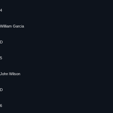
4
William Garcia
D
5
John Wilson
D
6