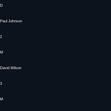
D
Paul Johnson
2
M
David Wilson
3
M