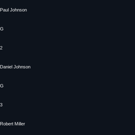
Paul Johnson
G
2
Daniel Johnson
G
3
Robert Miller