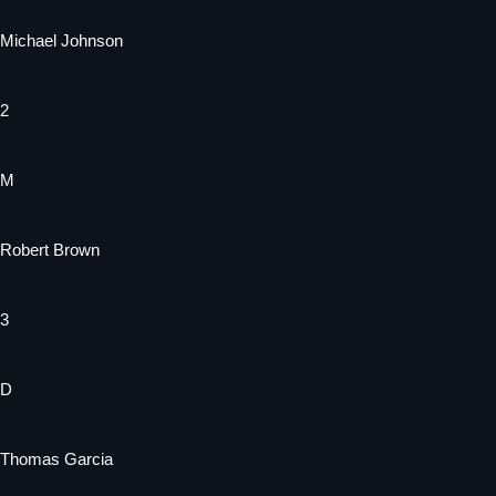
Michael Johnson
2
M
Robert Brown
3
D
Thomas Garcia