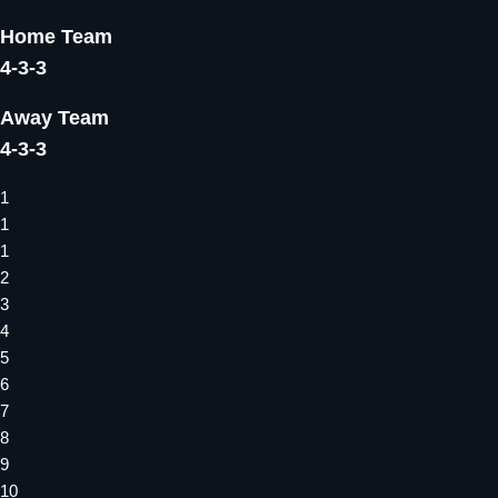
Home Team
4-3-3
Away Team
4-3-3
1
1
1
2
3
4
5
6
7
8
9
10