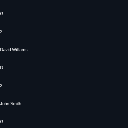
G
2
David Williams
D
3
John Smith
G