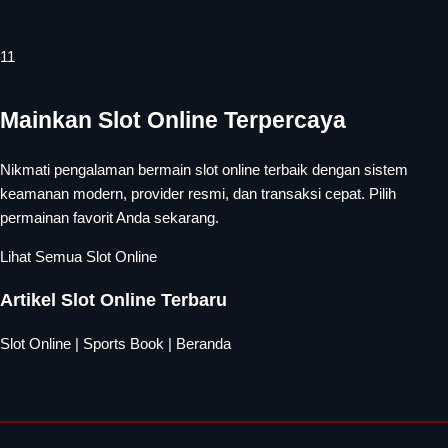
11
Mainkan Slot Online Terpercaya
Nikmati pengalaman bermain slot online terbaik dengan sistem
keamanan modern, provider resmi, dan transaksi cepat. Pilih
permainan favorit Anda sekarang.
Lihat Semua Slot Online
Artikel Slot Online Terbaru
Slot Online
|
Sports Book
|
Beranda