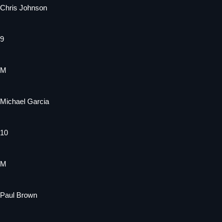
Chris Johnson
9
M
Michael Garcia
10
M
Paul Brown