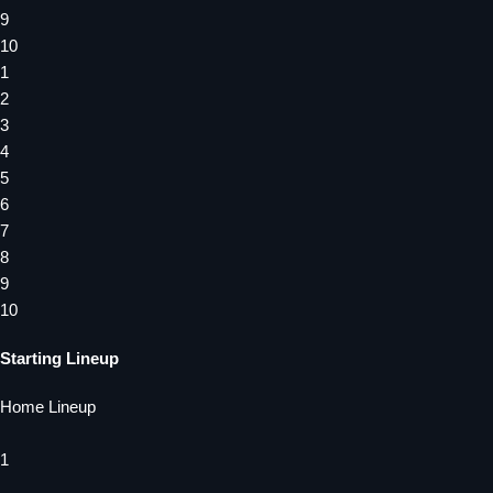
9
10
1
2
3
4
5
6
7
8
9
10
Starting Lineup
Home Lineup
1