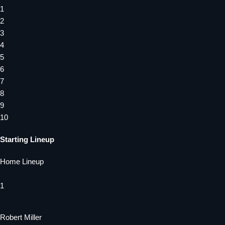
1
2
3
4
5
6
7
8
9
10
Starting Lineup
Home Lineup
1
Robert Miller