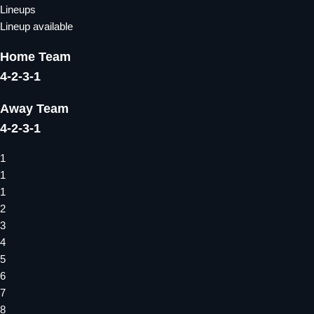
Lineups
Lineup available
Home Team
4-2-3-1
Away Team
4-2-3-1
1
1
1
2
3
4
5
6
7
8