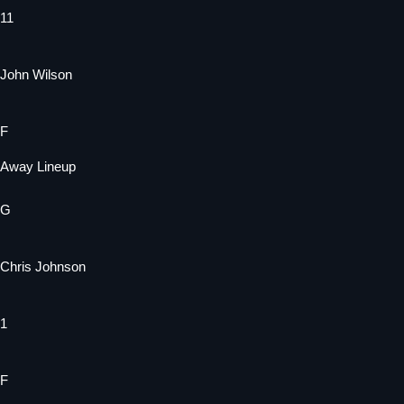
11
John Wilson
F
Away Lineup
G
Chris Johnson
1
F