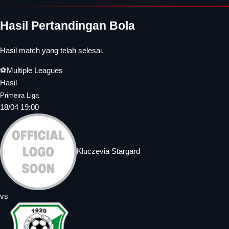
Hasil Pertandingan Bola
Hasil match yang telah selesai.
⚽
Multiple Leagues
Hasil
Primeira Liga
18/04 19:00
Kluczevia Stargard
vs