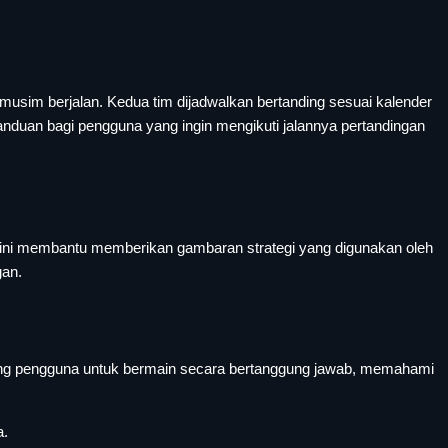
usim berjalan. Kedua tim dijadwalkan bertanding sesuai kalender
 panduan bagi pengguna yang ingin mengikuti jalannya pertandingan
i ini membantu memberikan gambaran strategi yang digunakan oleh
gan.
orong pengguna untuk bermain secara bertanggung jawab, memahami
a.