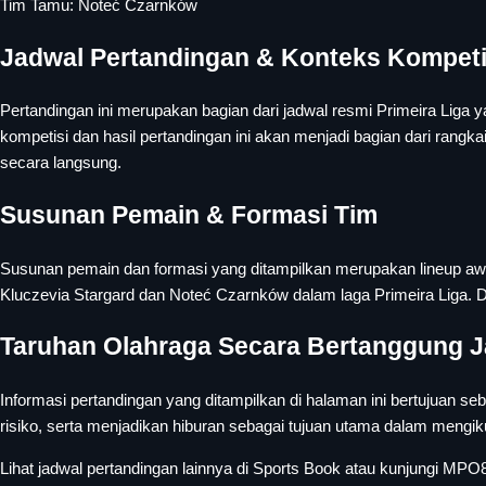
Tim Tamu: Noteć Czarnków
Jadwal Pertandingan & Konteks Kompeti
Pertandingan ini merupakan bagian dari jadwal resmi Primeira Lig
kompetisi dan hasil pertandingan ini akan menjadi bagian dari rangka
secara langsung.
Susunan Pemain & Formasi Tim
Susunan pemain dan formasi yang ditampilkan merupakan lineup awa
Kluczevia Stargard dan Noteć Czarnków dalam laga Primeira Liga. Dat
Taruhan Olahraga Secara Bertanggung 
Informasi pertandingan yang ditampilkan di halaman ini bertujuan
risiko, serta menjadikan hiburan sebagai tujuan utama dalam mengiku
Lihat jadwal pertandingan lainnya di
Sports Book
atau kunjungi
MPO8