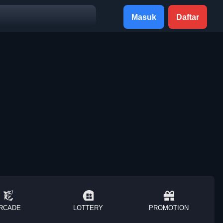
Masuk
Daftar
RCADE
LOTTERY
PROMOTION