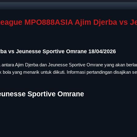
 League MPO888ASIA Ajim Djerba vs J
ba vs Jeunesse Sportive Omrane 18/04/2026
a antara Ajim Djerba dan Jeunesse Sportive Omrane yang akan berlan
bola yang menarik untuk diikuti. Informasi pertandingan disajikan 
Jeunesse Sportive Omrane