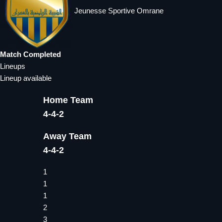
Jeunesse Sportive Omrane
Match Completed
Lineups
Lineup available
Home Team
4-4-2
Away Team
4-4-2
1
1
1
2
3