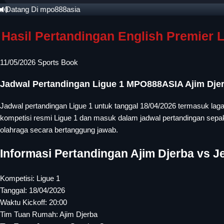
ang Di mpo888asia
Hasil Pertandingan English Premier
11/05/2026
Sports Book
Jadwal Pertandingan Ligue 1 MPO888ASIA Ajim Djer
Jadwal pertandingan Ligue 1 untuk tanggal 18/04/2026 termasuk lag
kompetisi resmi Ligue 1 dan masuk dalam jadwal pertandingan sepak 
olahraga secara bertanggung jawab.
Informasi Pertandingan Ajim Djerba vs 
Kompetisi: Ligue 1
Tanggal: 18/04/2026
Waktu Kickoff: 20:00
Tim Tuan Rumah: Ajim Djerba